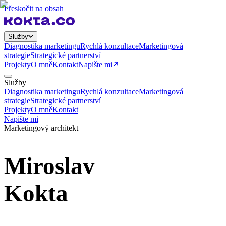
Přeskočit na obsah
Služby
Diagnostika marketingu
Rychlá konzultace
Marketingová
strategie
Strategické partnerství
Projekty
O mně
Kontakt
Napište mi
Služby
Diagnostika marketingu
Rychlá konzultace
Marketingová
strategie
Strategické partnerství
Projekty
O mně
Kontakt
Napište mi
Marketingový architekt
Miroslav
Kokta