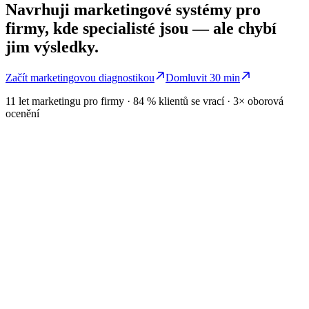
Navrhuji marketingové systémy pro
firmy, kde specialisté jsou — ale chybí
jim výsledky.
Začít marketingovou diagnostikou
Domluvit 30 min
11 let marketingu pro firmy · 84 % klientů se vrací · 3× oborová
ocenění
Proč stagnujete
Kde se peníze rozpouštějí?
Většina středních firem utopí v marketingu statisíce ročně — bez
jasného efektu. Ne proto, že by jejich specialisté byli špatní. Ale
proto, že chybí systém.
01
Platíte specialisty bez výsledků