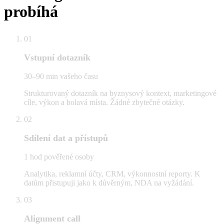
probíhá
01
Vstupní dotazník
30–90 min vašeho času
Strukturovaný dotazník na byznysový kontext, marketingové
cíle, výkon a bolavá místa. Žádné zbytečné otázky.
02
Sdílení dat a přístupů
1 hod pověřené osoby
Analytika, reklamní účty, CRM, výkonnostní reporty. K
datům přistupuji jako k důvěrným, NDA na vyžádání.
03
Alignment call