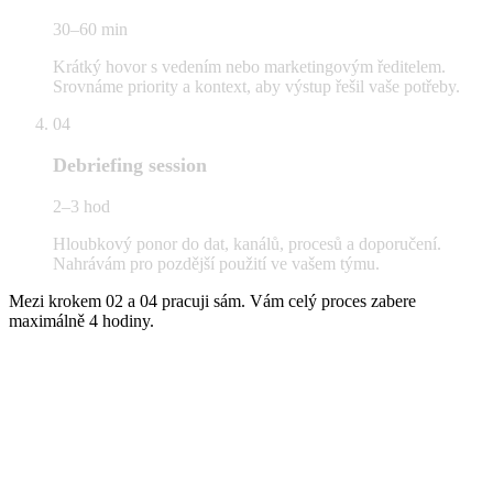
30–60 min
Krátký hovor s vedením nebo marketingovým ředitelem.
Srovnáme priority a kontext, aby výstup řešil vaše potřeby.
04
Debriefing session
2–3 hod
Hloubkový ponor do dat, kanálů, procesů a doporučení.
Nahrávám pro pozdější použití ve vašem týmu.
Mezi krokem 02 a 04 pracuji sám. Vám celý proces zabere
maximálně 4 hodiny.
Co v diagnostikách obvykle vidím
Čtyři vzorce,
napříč obory