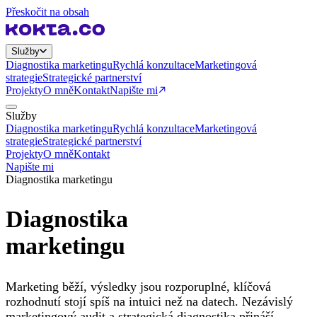
Přeskočit na obsah
Služby
Diagnostika marketingu
Rychlá konzultace
Marketingová
strategie
Strategické partnerství
Projekty
O mně
Kontakt
Napište mi
Služby
Diagnostika marketingu
Rychlá konzultace
Marketingová
strategie
Strategické partnerství
Projekty
O mně
Kontakt
Napište mi
Diagnostika marketingu
Diagnostika
marketingu
Marketing běží, výsledky jsou rozporuplné, klíčová
rozhodnutí stojí spíš na intuici než na datech. Nezávislý
marketingový audit a strategická diagnostika přináší