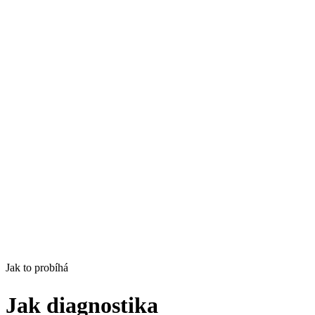
2–3hodinová session s vedením. Nahrávku můžete sdílet s týmem
nebo se k ní později vrátit.
04
Akční mapa na 90 dní
Tři až pět prioritizovaných kroků seřazených podle dopadu a
náročnosti.
Investice
22 000 Kč
Jak to probíhá
Mám zájem
Domluvit 30 min
Jak diagnostika