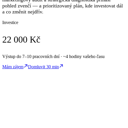
pohled zvenčí — a prioritizovaný plán, kde investovat dál
a co změnit nejdřív.
Investice
22 000 Kč
Výstup do 7–10 pracovních dní · ~4 hodiny vašeho času
Mám zájem
Domluvit 30 min
Kdy
Kdy diagnostika
dává smysl
Rozhodovací nástroj. Ne další názor. Bez vazby na další spolupráci.