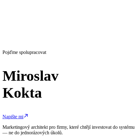
začít?
Pokud si nejste jisti, jestli má diagnostika smysl právě pro vás,
řekneme si to ve třiceti minutách.
Mám zájem
Nebo nejdřív 30 min hovor →
Obvykle se ozvu do jednoho pracovního dne.
Pojďme spolupracovat
Miroslav
Kokta
Napište mi
Marketingový architekt pro firmy, které chtějí investovat do systému
— ne do jednorázových úkolů.